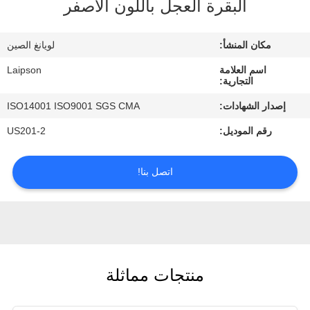
البقرة العجل باللون الأصفر
مراقبة
مكان المنشأ:
لويانغ الصين
الجودة
اسم العلامة
Laipson
التجارية:
اتصل
إصدار الشهادات:
ISO14001 ISO9001 SGS CMA
بنا
رقم الموديل:
US201-2
أخبار
اتصل بنا!
اطلب
اقتباس
منتجات مماثلة
خريطة
الموقع