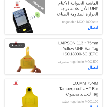
الماشية الحيوانية الأغنام
UHF الأذن علامة درجة
PRIVACY
الحرارة المقاومة الطباعة
بالليزر
POLICY
negotiable MOQ:1000sets
اتصال
LAIPSON 113 * 75mm
Yellow UHF Ear Tag
ISO18000-6C (EPC
GEN2)
negotiable MOQ:500 مجموعة
اتصال
100MM 75MM
Tamperproof UHF Ear
Tag لتحديد مجموعة
الثروة الحيوانية
negotiable MOQ:100 قطعة