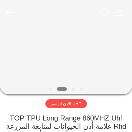
LAIPSON
INFORMATION
TECHNOLOGY
CO.,
LTD..
All
Rights
Reserved.
الصفحة
Developed
by
ECER
الرئيسية
منتجات
معلومات
عنا
UHF الأذن الوسم
جولة
في
TOP TPU Long Range 860MHZ Uhf
Rfid علامة أذن الحيوانات لمتابعة المزرعة
المعمل