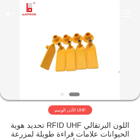
LAIPSON
INFORMATION
TECHNOLOGY
CO.,
LTD..
All
Rights
Reserved.
الصفحة
Developed
by
ECER
الرئيسية
منتجات
معلومات
عنا
UHF الأذن الوسم
جولة
في
اللون البرتقالي RFID UHF تحديد هوية
الحيوانات علامات قراءة طويلة لمزرعة
المعمل