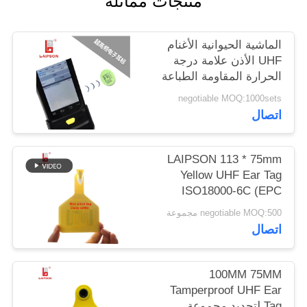
منتجات مماثلة
PRIVACY
الماشية الحيوانية الأغنام
POLICY
UHF الأذن علامة درجة
الحرارة المقاومة الطباعة
بالليزر
negotiable MOQ:1000sets
اتصال
LAIPSON 113 * 75mm
Yellow UHF Ear Tag
ISO18000-6C (EPC
GEN2)
negotiable MOQ:500 مجموعة
اتصال
100MM 75MM
Tamperproof UHF Ear
Tag لتحديد مجموعة