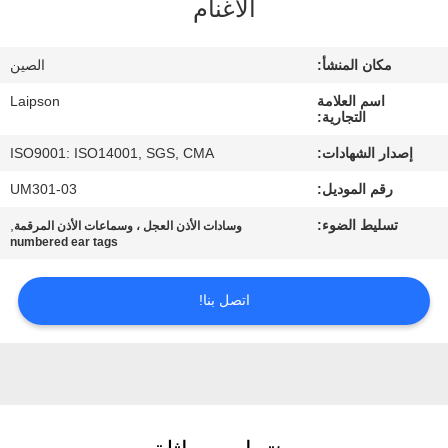
الأغنام
مراقبة
مكان المنشأ:
الصين
الجودة
اسم العلامة
Laipson
التجارية:
اتصل
إصدار الشهادات:
ISO9001: ISO14001, SGS, CMA
بنا
رقم الموديل:
UM301-03
تسليط الضوء:
,
وسادات الأذن العجل ، وسماعات الأذن المرقمة
أخبار
numbered ear tags
اتصل بنا!
اطلب
اقتباس
خريطة
الموقع