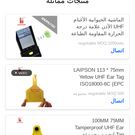
منتجات مماثلة
PRIVACY
الماشية الحيوانية الأغنام
POLICY
UHF الأذن علامة درجة
الحرارة المقاومة الطباعة
بالليزر
negotiable MOQ:1000sets
اتصال
LAIPSON 113 * 75mm
Yellow UHF Ear Tag
ISO18000-6C (EPC
GEN2)
negotiable MOQ:500 مجموعة
اتصال
100MM 75MM
Tamperproof UHF Ear
Tag لتحديد مجموعة