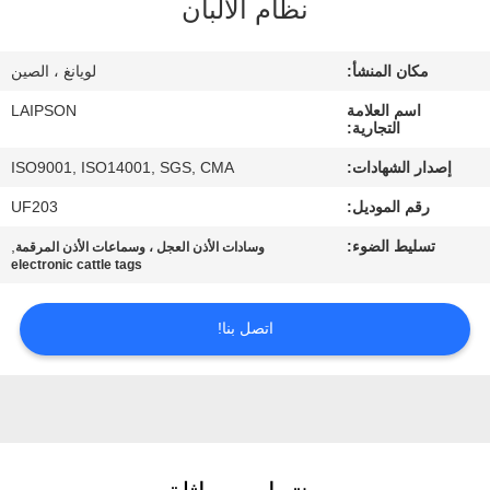
نظام الألبان
مراقبة
مكان المنشأ:
لويانغ ، الصين
الجودة
اسم العلامة
LAIPSON
التجارية:
اتصل
إصدار الشهادات:
ISO9001, ISO14001, SGS, CMA
بنا
رقم الموديل:
UF203
تسليط الضوء:
,
وسادات الأذن العجل ، وسماعات الأذن المرقمة
أخبار
electronic cattle tags
اتصل بنا!
اطلب
اقتباس
خريطة
الموقع