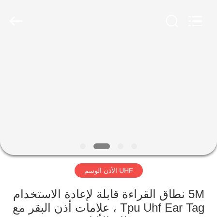
LAIPSON
INFORMATION
TECHNOLOGY
CO.,
LTD..
All
Rights
Reserved.
الصفحة
Developed
by
ECER
الرئيسية
منتجات
معلومات
عنا
UHF الأذن الوسم
جولة
في
5M نطاق القراءة قابلة لإعادة الاستخدام
Tpu Uhf Ear Tag ، علامات أذن البقر مع
المعمل