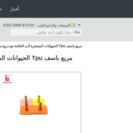
أخبار
ط
المبيعات والدعم الفنى：
86-379-6995-5056
Go
مربع باسف Tpu الحيوانات المصغرة أذن العلامة مع ذروة معدنية للخنزير الغنم المزرعة البقرة
مربع باسف Tpu ا