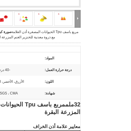
مربع باسف Tpu الحيوانات المصغرة أذن العلامة
صورة كبي
مع ذروة معدنية للخنزير الغنم المزرعة ا
المواد:
درجة حرارة العمل:
-40 درجة مئوية ~ 65 درجة مئوية
اللون:
الأزرق، الأخضر، ا
شهادة:
 SGS ، CMA
32ملم
مربع باسف Tpu
المزرعة البقرة
معايير علامة أذن الخراف