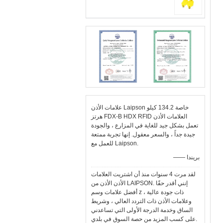
علامات الأذن Laipson خاصة 134.2 كيلو
هرتز FDX-B HDX RFID العلامات الأذن
تعمل بشكل جيد للغاية في المزارع ، والجودة
جيدة جداً ، والسعر معقول. إنها تجربة ممتعة
للعمل مع Laipson.
—— بريندا
لقد مرت 4 سنوات منذ أن اشتريت العلامات
الأذن الأذن من LAIPSON. إنني أقدر حقًا
أفضل علامات وسم z ذات جودة عالية ،
وعلامات الأذن ذات التردد العالي ، وشريط
الساق وخدمة الدرجة الأولى التي تساعدني
على كسب المزيد من حصة السوق في بلدي.