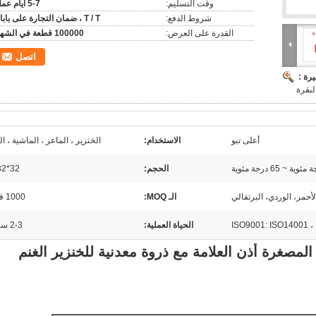
وقت التسليم:
5-7 أيام عمل
شروط الدفع:
T / T ، ضمان التجارة على بابا ،
القدرة على العرض:
100000 قطعة في الشهر
اتصل
رة :
لبقرة
أعلى تبو
الاستخدام:
الخنزير ، الماعز ، الماشية ، ال
الحجم:
32*32ملم
لأحمر، الوردي، البرتقالي
الـ MOQ:
1000 قطعة
ISO9001: ISO14001 ،
الحياة العملية:
2-3 سنوات
 الحيوانات المصغرة أذن العلامة مع ذروة معدنية للخنزير الغنم