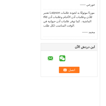
—— خورخي
تعتبر Laipson موردًا موثوقًا به لجودة علامات
rfid للأذن وعلامات أذن الأغنام وعلامات أذن
الماشية ، كما توفر علامات أذن حيوانية في
الوقت المناسب لكل طلب.
—— محمد
ابن دردش الآن