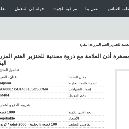
لب اقتباس
اتصل بنا
مراقبة الجودة
جولة في المعمل
معلو
لحيوانات المصغرة أذن العلامة مع ذروة معدنية للخنزير الغنم المز
الب
تفاصيل المنتج
مكان المنشأ:
خنان ، الصي
اسم العلامة التجارية:
aipson
إصدار الشهادات:
SO9001: ISO14001, SGS, CMA
رقم الموديل:
VM404
شروط الدفع والشحن
الحد الأدنى لكمية:
1000 قطعة
الأسعار:
egotiable
تفاصيل التغليف:
100 قطعة / الحقيبة ، 2000 قطعة / كرتون