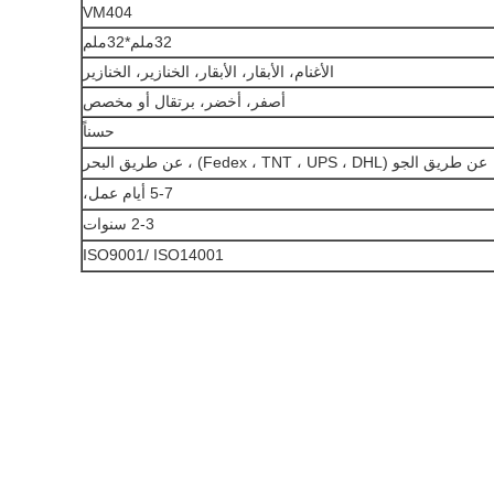
VM404
32ملم*32ملم
الأغنام، الأبقار، الأبقار، الخنازير، الخنازير
أصفر، أخضر، برتقال أو مخصص
حسناً
عن طريق الجو (Fedex ، TNT ، UPS ، DHL) ، عن طريق البحر
5-7 أيام عمل،
2-3 سنوات
ISO9001/ ISO14001