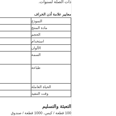
ذات الصلة لسنوات.
معايير علامة أذن الخراف
النموذج
مادة المنتج
الحجم
استخدام
الألوان
السمة
طباعة
الحياة العاملة
وقت التنفيذ
التعبئة والتسليم
100 قطعة / كيس، 1000 قطعة / صندوق