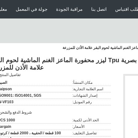
لب اقتباس
اتصل بنا
مراقبة الجودة
جولة في المعمل
معلو
ISO9001 OEM عالية الجودة بصرية Tpu ليزر محفورة الماعز الغنم الماشية لحوم 
علامة الأذن للمزر
تفاصيل المنتج
مكان المنشأ:
الصي
اسم العلامة التجارية:
aipson
إصدار الشهادات:
SO9001: ISO14001, SGS
رقم الموديل:
W-VF103
شروط الدفع والشحن
الحد الأدنى لكمية:
1000 PCS
الأسعار:
argain
تفاصيل التغليف:
100 قطعة / الحقيبة ، 2000 قطعة / كرتون