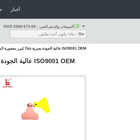
أخبار
ط
المبيعات والدعم الفنى：
86-379-6995-5056
Go
ISO9001 OEM عالية الجودة بصرية Tpu ليزر محفورة الماعز الغنم الماشية لحوم البقر علامة الأذن للمزرعة