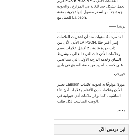
هرتز FDX-B HDX RFID العلامات الأذن
تعمل بشكل جيد للغاية في المزارع ، والجودة
جيدة جداً ، والسعر معقول. إنها تجربة ممتعة
للعمل مع Laipson.
—— بريندا
لقد مرت 4 سنوات منذ أن اشتريت العلامات
الأذن الأذن من LAIPSON. إنني أقدر حقًا
أفضل علامات وسم z ذات جودة عالية ،
وعلامات الأذن ذات التردد العالي ، وشريط
الساق وخدمة الدرجة الأولى التي تساعدني
على كسب المزيد من حصة السوق في بلدي.
—— خورخي
تعتبر Laipson موردًا موثوقًا به لجودة علامات
rfid للأذن وعلامات أذن الأغنام وعلامات أذن
الماشية ، كما توفر علامات أذن حيوانية في
الوقت المناسب لكل طلب.
—— محمد
ابن دردش الآن