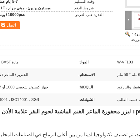
وقت التسليم:
5-7 أيام عمل
شروط الدفع:
ويسترن يونيون ، موني جرام ، T / T
القدرة على العرض:
10000pcs / يوميا
اتصل
رة :
مزرعة
W-VF103
المواد:
مادة TPU BASF
58 ملم
الاستخدام:
الخنزير / الماعز / غ
شعار والباركود
الـ MOQ:
جهاز كمبيوتر شخصى 1000 أو OEM
ر، حسب الطلب
الشهادات:
9001 ، ISO14001 ، SGS
ISO9001 OEM عالية الجودة بصرية Tpu ليزر محفورة الماعز الغنم الماشية لحوم البقر علامة الأذن
يد، تم تصنيف تكنولوجيا لدينا من بين أعلى الرماح في الصناعات المحلية