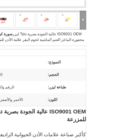
ISO9001 OEM عالية الجودة بصرية Tpu ليزر
صورة كبي
محفورة الماعز الغنم الماشية لحوم البقر علامة الأذن لل
النموذج:
الحجم:
60 ملم * 
طباعة ليزر:
الرقم وال
اللون:
الأحمر والأصف
للمزرعة
كأكبر صناعة علامات الأذن الحيوانية الراديف