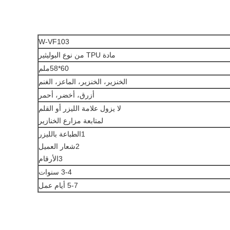
W-VF103
مادة TPU من نوع البوليثير
60*58ملم
الخنزير، الخنزير، الماعز، الغنم
أزرق، أخضر، أحمر
لا يزول علامة الليزر أو القلم
لمتابعة مزارع الخنازير
1الطباعة بالليزر
2شعار العميل
3الأرقام
3-4 سنوات
5-7 أيام عمل