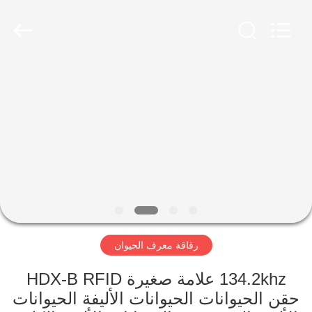
INFORMATION
TECHNOLOGY
CO.,
LTD..
All
Rights
Reserved.
Developed
الصفحة
by
ECER
الرئيسية
منتجات
معلومات
عنا
رقاقة معرف الحيوان
جولة
في
134.2khz علامة صغيرة HDX-B RFID
حقن الحيوانات الحيوانات الأليفة الحيوانات
المعمل