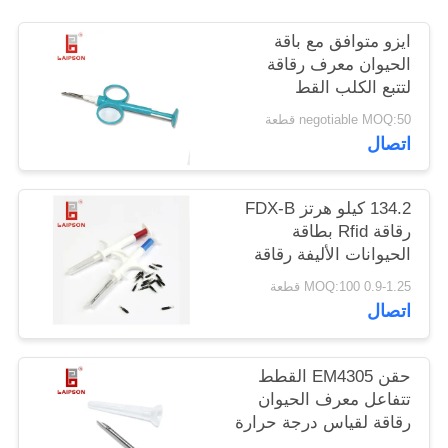
ايزو متوافق مع باقة
PRIVACY
الحيوان معرف رقاقة
POLICY
لتتبع الكلب القط
negotiable MOQ:50 قطعة
اتصال
134.2 كيلو هرتز FDX-B
رقاقة Rfid بطاقة
الحيوانات الأليفة رقاقة
لتتبع هوية الحيوان مع
0.9-1.25 MOQ:100 قطعة
حقنة
اتصال
حقن EM4305 القطط
تتفاعل معرف الحيوان
رقاقة لقياس درجة حرارة
الحيوان