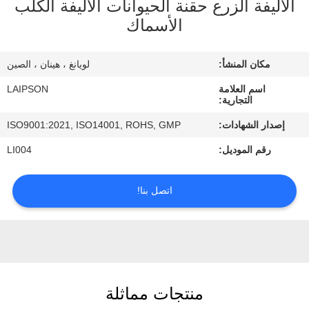
الأليفة الزرع حقنة الحيوانات الأليفة الكلب
الأسماك
مراقبة
الجودة
مكان المنشأ:
لويانغ ، هينان ، الصين
اسم العلامة
LAIPSON
اتصل
التجارية:
بنا
إصدار الشهادات:
ISO9001:2021, ISO14001, ROHS, GMP
رقم الموديل:
LI004
أخبار
اتصل بنا!
اطلب
اقتباس
خريطة
منتجات مماثلة
الموقع