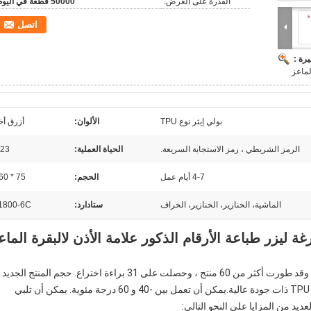
القدرة على العرض:
50000 قطعة في اليوم
اتصل
رة :
لماعز
بولي إيثر نوع TPU
الألوان:
أزرق أخ
الرمز الشريطي ، رمز الاستجابة السريعة.
الحياة العملية:
23 سنة
4-7 أيام عمل
الحجم:
75 * 60 ملم
الماشية، الخنازير، الخنازير، الخراف
ستادارد:
1800-6C
ليبسون لديها مجموعة كاملة من إجراءات البحث ، وقد طورت أكثر من 60 منتج ، وحصلت على 31 براءة اختراع. حجم المنتج الجديد
(نموذج VM203) هو 75mm * 60mm والمواد هي TPU ذات جودة عالية.يمكن أن تعمل بين -40 و 60 درجة مئوية. يمكن أن تلبي
لعديد من المزايا على النحو التالي: