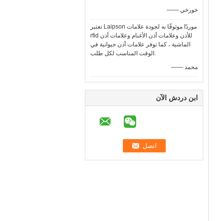
—— خورخي
تعتبر Laipson موردًا موثوقًا به لجودة علامات
rfid للأذن وعلامات أذن الأغنام وعلامات أذن
الماشية ، كما توفر علامات أذن حيوانية في
الوقت المناسب لكل طلب.
—— محمد
ابن دردش الآن