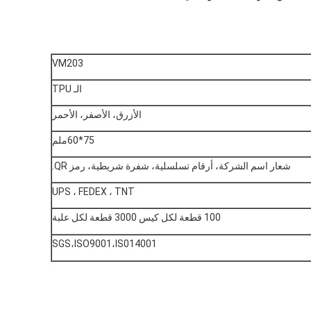
VM203
الـ TPU
الأزرق، الأصفر، الأحمر
75*60ملم
شعار اسم الشركة، أرقام تسلسلية، شفرة شريطية، رمز QR.
UPS ، FEDEX ، TNT
100 قطعة لكل كيس 3000 قطعة لكل علبة
SGS،ISO9001،IS014001