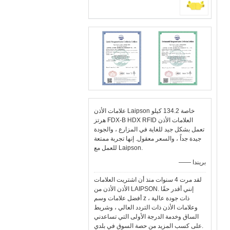
علامات الأذن Laipson خاصة 134.2 كيلو
هرتز FDX-B HDX RFID العلامات الأذن
تعمل بشكل جيد للغاية في المزارع ، والجودة
جيدة جداً ، والسعر معقول. إنها تجربة ممتعة
للعمل مع Laipson.
—— بريندا
لقد مرت 4 سنوات منذ أن اشتريت العلامات
الأذن الأذن من LAIPSON. إنني أقدر حقًا
أفضل علامات وسم z ذات جودة عالية ،
وعلامات الأذن ذات التردد العالي ، وشريط
الساق وخدمة الدرجة الأولى التي تساعدني
على كسب المزيد من حصة السوق في بلدي.