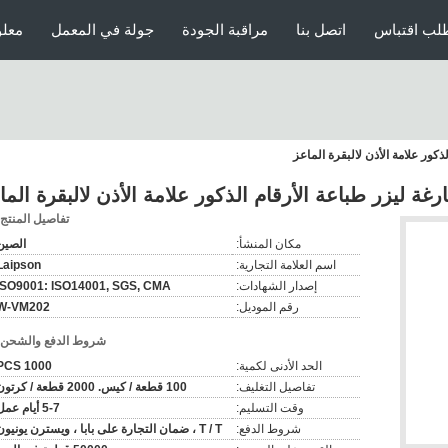
لب اقتباس
اتصل بنا
مراقبة الجودة
جولة في المعمل
معلو
تفاصيل المنتج:
مكان المنشأ:
الصين
اسم العلامة التجارية:
Laipson
إصدار الشهادات:
ISO9001: ISO14001, SGS, CMA
رقم الموديل:
W-VM202
شروط الدفع والشحن:
الحد الأدنى لكمية:
1000 PCS
تفاصيل التغليف:
100 قطعة / كيس. 2000 قطعة / كرتون
وقت التسليم:
5-7 أيام عمل
شروط الدفع:
T / T ، ضمان التجارة على بابا ، ويسترن يونيون