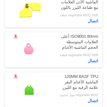
الماشية الأذن العلامات
مع طباعة الليزر باللون
PRIVACY
الأصفر
negotiable MOQ:1000 قطعة
POLICY
اتصال
ISO9001 80mm أعلى
العلامات المتوسطة
الحجم الماشية الأغنام
الرقبة مع عدد الطباعة
negotiable MOQ:1000 قطعة
بالليزر
اتصال
120MM BASF TPU
الماشية الأغنام البقر
علامة الرقبة مع الليزر
المطبوعة شعار مزرعة
negotiable MOQ:جهاز كمبيوتر شخصى 1000
تتبع
اتصال