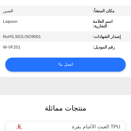
مكان المنشأ:
الصين
مراقبة
اسم العلامة
Laipson
الجودة
التجارية:
إصدار الشهادات:
RoHS,SGS,ISO9001
اتصل
رقم الموديل:
W-VF201
بنا
اتصل بنا!
أخبار
اطلب
اقتباس
منتجات مماثلة
خريطة
TPU العبث الأغنام بقرة
الموقع