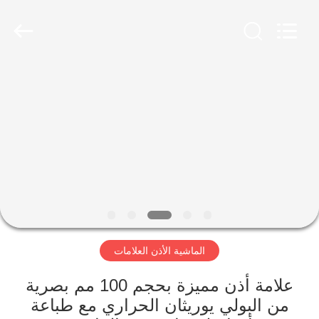
LAIPSON
INFORMATION
TECHNOLOGY
CO.,
LTD..
All
Rights
Reserved.
الصفحة
Developed
by
الرئيسية
ECER
منتجات
معلومات
عنا
الماشية الأذن العلامات
جولة
في
علامة أذن مميزة بحجم 100 مم بصرية
من البولي يوريثان الحراري مع طباعة
المعمل