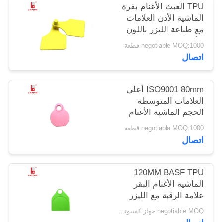
TPU العبث الأغنام بقرة
الماشية الأذن العلامات
PRIVACY
مع طباعة الليزر باللون
الأصفر
POLICY
negotiable MOQ:1000 قطعة
اتصال
ISO9001 80mm أعلى
العلامات المتوسطة
الحجم الماشية الأغنام
الرقبة مع عدد الطباعة
negotiable MOQ:1000 قطعة
بالليزر
اتصال
120MM BASF TPU
الماشية الأغنام البقر
علامة الرقبة مع الليزر
المطبوعة شعار مزرعة
negotiable MOQ:جهاز كمبيوتر شخصى 1000
تتبع