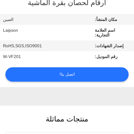
أرقام لحصان بقرة الماشية
مراقبة
مكان المنشأ:
الصين
الجودة
اسم العلامة
Laipson
التجارية:
اتصل
إصدار الشهادات:
RoHS,SGS,ISO9001
بنا
رقم الموديل:
W-VF201
أخبار
اتصل بنا!
اطلب
اقتباس
منتجات مماثلة
خريطة
الموقع