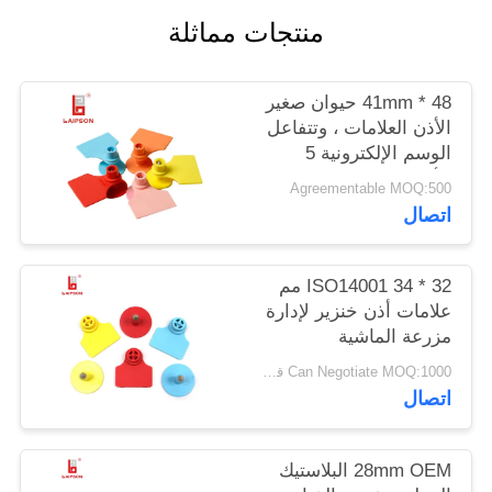
منتجات مماثلة
PRIVACY
POLICY
48 * 41mm حيوان صغير
الأذن العلامات ، وتتفاعل
الوسم الإلكترونية 5
الألوان المتاحة
Agreementable MOQ:500
اتصال
ISO14001 34 * 32 مم
علامات أذن خنزير لإدارة
مزرعة الماشية
Can Negotiate MOQ:1000 قطعة
اتصال
28mm OEM البلاستيك