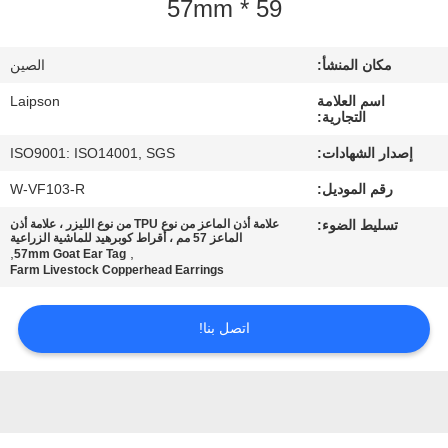
59 * 57mm
مراقبة
مكان المنشأ:
الصين
الجودة
اسم العلامة
Laipson
التجارية:
اتصل
إصدار الشهادات:
ISO9001: ISO14001, SGS
بنا
رقم الموديل:
W-VF103-R
تسليط الضوء:
علامة أذن الماعز من نوع TPU من نوع الليزر ، علامة أذن
أخبار
الماعز 57 مم ، أقراط كوبرهيد للماشية الزراعية
,
,
57mm Goat Ear Tag
Farm Livestock Copperhead Earrings
اطلب
اتصل بنا!
اقتباس
خريطة
الموقع