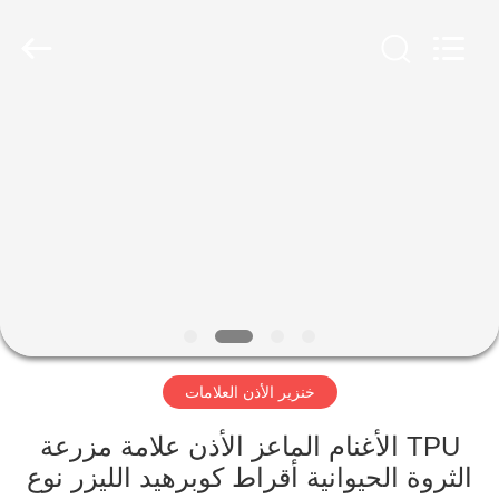
LAIPSON
INFORMATION
TECHNOLOGY
CO.,
LTD..
All
Rights
Reserved.
الصفحة
Developed
by
ECER
الرئيسية
منتجات
معلومات
عنا
خنزير الأذن العلامات
جولة
في
TPU الأغنام الماعز الأذن علامة مزرعة
الثروة الحيوانية أقراط كوبرهيد الليزر نوع
المعمل