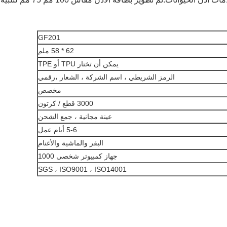
GF201
62 * 58 ملم
يمكن أن تختار TPU أو TPE
الرمز الشريطي ، اسم الشركة ، الشعار ،
رقمي
مخصص
3000 قطع / كرتون
عينة مجانية ، جمع الشحن
5-6 أيام عمل
البقر والماشية والأغنام
جهاز كمبيوتر شخصى 1000
SGS ، ISO9001 ، ISO14001