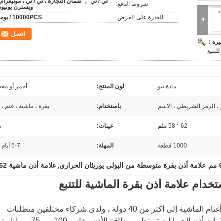
تي / تي ， ضمان التجارة ، تي / تي ، مونيغرام 
شروط الدفع:
ويسترن يونيو
القدرة على العرض:
10000PCS / يوميا
اتصل
رة :
لتتبع
مادة تبو
لون المنتج:
أحمر أو م
 ، الرمز الشريطي ، الاسم
باستخدام:
بقرة ، ماشية ، غنم ،
62 * 58 ملم
عينات:
م
1000 قطعة
المهلة:
5-7 أيام عمل
علامة أذن بقرة متوسطة من البولي يوريثان الحراري
علامة أذن ماشية 62 مم
,
,
قامت شركة Laipson بتصدير علامات أذن أغنام الماشية إلى أكثر من 40 دولة ، ولدى شركاء مختلفين متطلبات
مختلفة حول الشكل والحجم والألوان ... لعلامات أذن الحيوانات.تم تطوير بطاقة الأذن مقاس 100 مم 75 مم لتلبية