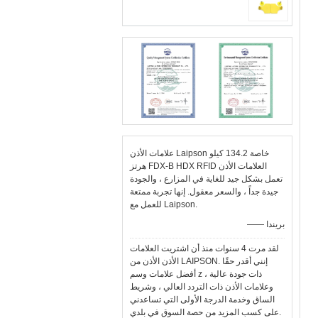
علامات الأذن Laipson خاصة 134.2 كيلو
هرتز FDX-B HDX RFID العلامات الأذن
تعمل بشكل جيد للغاية في المزارع ، والجودة
جيدة جداً ، والسعر معقول. إنها تجربة ممتعة
للعمل مع Laipson.
—— بريندا
لقد مرت 4 سنوات منذ أن اشتريت العلامات
الأذن الأذن من LAIPSON. إنني أقدر حقًا
أفضل علامات وسم z ذات جودة عالية ،
وعلامات الأذن ذات التردد العالي ، وشريط
الساق وخدمة الدرجة الأولى التي تساعدني
على كسب المزيد من حصة السوق في بلدي.