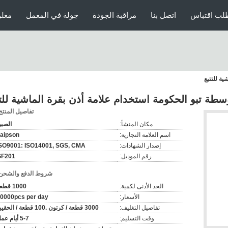
لب اقتباس
اتصل بنا
مراقبة الجودة
جولة في المعمل
معلو
تفاصيل المنتج
مكان المنشأ:
الصي
اسم العلامة التجارية:
aipson
إصدار الشهادات:
SO9001: ISO14001, SGS, CMA
رقم الموديل:
GF201
شروط الدفع والشحن
الحد الأدنى لكمية:
1000 قطعة
الأسعار:
0000pcs per day
تفاصيل التغليف:
3000 قطعة / كرتون .100 قطعة / الحقيبة
وقت التسليم:
5-7 أيام عمل