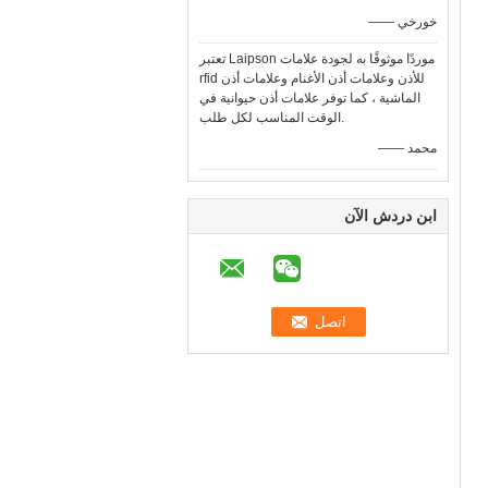
—— خورخي
تعتبر Laipson موردًا موثوقًا به لجودة علامات
rfid للأذن وعلامات أذن الأغنام وعلامات أذن
الماشية ، كما توفر علامات أذن حيوانية في
الوقت المناسب لكل طلب.
—— محمد
ابن دردش الآن