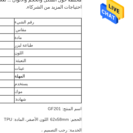
احتياجات المزيد من الشركاء.
رقم الشيء
مقاس:
مادة
طباعة ليزر
اللون
التعبئة:
عينات
المهلة
يستخدم
موك
شهادة:
اسم المنتج: GF201
الحجم: 62x58mm
اللون الأصفر،
المادة: TPU
الخدمة: رحب التصميم ،