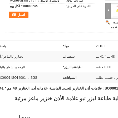
شروط الدفع:
ويسترن يونيون ، MoneyGram ، T / T
القدرة على العرض:
10000PCS / لكل يوم
اتصل
رة :
VF101
مواد:
باسف
48 مم * 41 مم
استعمال:
الخنازير / الماعز / 
1000 قطعة
الطباعة بالليزر:
الرقم والشعار والبا
لي ، حسب الطلب
الشهادات:
SO9001 ISO14001 ， SGS ，
علامات أذن الخنازير لتحديد الماشية
علامات أذن الخنازير 48 مم * 41 مم
,
,