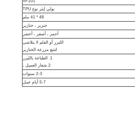
VF101
بولي إيثر نوع TPU
48 * 41 ملم
خنزير ، خنازير
أحمر ، أصفر ، أخضر
الليزر أو القلم لا يتلاشى
لتتبع مزرعة الخنازير
1. الطباعة بالليزر
2.شعار العميل ،
2-3 سنوات
5-7 أيام عمل