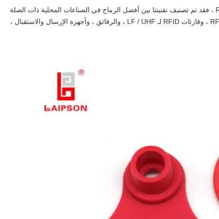
باعتبارها أكبر صناعة لعلامات الأذن الحيوانية RFID ، فقد تم تصنيف تقنيتنا بين أفضل الرماح في الصناعات المحلية ذات الصلة
لسنوات.منتجاتنا الرئيسية تغطي علامات الأذن RFID ، وقارئات RFID لـ LF / UHF ، والرقائق ، وأجهزة الإرسال والاستقبال ،