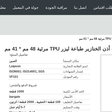
لب اقتباس
اتصل بنا
مراقبة الجودة
جولة في المعمل
معلو
تفاصيل المنتج:
مكان المنشأ:
الصين
اسم العلامة التجارية:
Laipson
إصدار الشهادات:
ISO9001: ISO14001, SGS
رقم الموديل:
VF101
شروط الدفع والشحن:
الحد الأدنى لكمية:
1000 قطعة
الأسعار:
bargain
تفاصيل التغليف:
100 قطعة / الحقيبة ، 2000 قطعة / كرتون
وقت التسليم:
5-7 أيام عمل