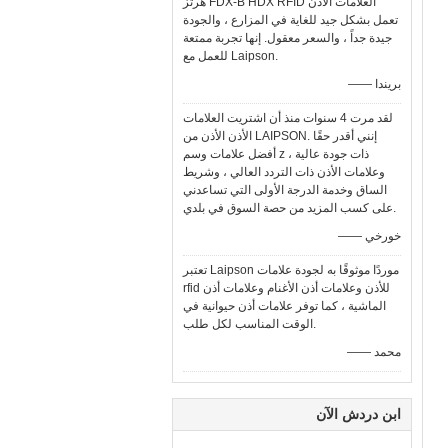
هرتز FDX-B HDX RFID العلامات الأذن
تعمل بشكل جيد للغاية في المزارع ، والجودة
جيدة جداً ، والسعر معقول. إنها تجربة ممتعة
للعمل مع Laipson.
—— بريندا
لقد مرت 4 سنوات منذ أن اشتريت العلامات
الأذن الأذن من LAIPSON. إنني أقدر حقًا
أفضل علامات وسم z ذات جودة عالية ،
وعلامات الأذن ذات التردد العالي ، وشريط
الساق وخدمة الدرجة الأولى التي تساعدني
على كسب المزيد من حصة السوق في بلدي.
—— خورخي
تعتبر Laipson موردًا موثوقًا به لجودة علامات
rfid للأذن وعلامات أذن الأغنام وعلامات أذن
الماشية ، كما توفر علامات أذن حيوانية في
الوقت المناسب لكل طلب.
—— محمد
ابن دردش الآن