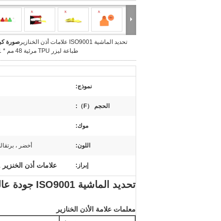
تحديد الماشية ISO9001 علامات أذن الخنازير
صورة كبي
طباعة ليزر TPU مرئية 48 مم * 41 مم
نموذج:
الحجم （F）:
موك:
اللون:
أخضر ، برتقا
علامات أذن الخنزير ISO9001
إبراز:
تحديد الماشية ISO9001 جودة عالية طباعة ليزر تبو علامة الأذن خنزير ماعز مرئية
معلمات علامة الأذن الخنازير