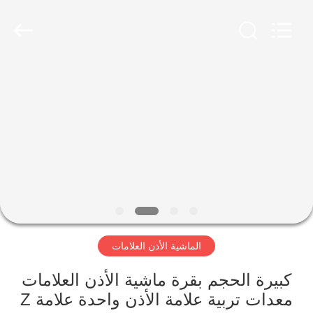
LAIPSON
INFORMATION
TECHNOLOGY
CO.,
LTD..
All
Rights
Reserved.
الصفحة
Developed
by
ECER
الرئيسية
منتجات
معلومات
عنا
الماشية الأذن العلامات
جولة
في
كبيرة الحجم بقرة ماشية الأذن العلامات
معدات تربية علامة الأذن واحدة علامة Z
المعمل