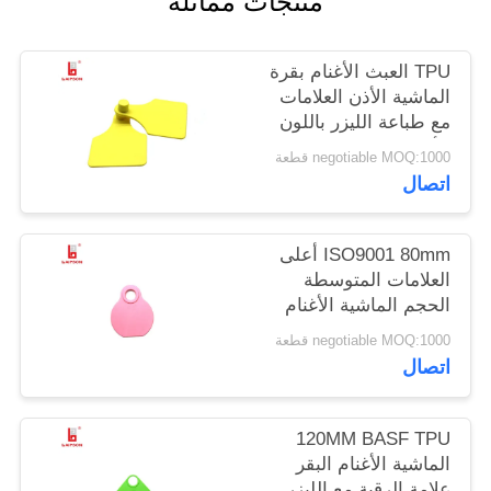
منتجات مماثلة
PRIVACY
TPU العبث الأغنام بقرة
POLICY
الماشية الأذن العلامات
مع طباعة الليزر باللون
الأصفر
negotiable MOQ:1000 قطعة
اتصال
ISO9001 80mm أعلى
العلامات المتوسطة
الحجم الماشية الأغنام
الرقبة مع عدد الطباعة
negotiable MOQ:1000 قطعة
بالليزر
اتصال
120MM BASF TPU
الماشية الأغنام البقر
علامة الرقبة مع الليزر