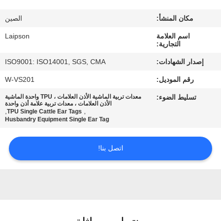
مكان المنشأ:
الصين
مراقبة
اسم العلامة
Laipson
الجودة
التجارية:
إصدار الشهادات:
ISO9001: ISO14001, SGS, CMA
اتصل
رقم الموديل:
W-VS201
بنا
تسليط الضوء:
معدات تربية الماشية الأذن العلامات ، TPU واحدة الماشية
الأذن العلامات ، معدات تربية علامة أذن واحدة
,
,
TPU Single Cattle Ear Tags
أخبار
Husbandry Equipment Single Ear Tag
اتصل بنا!
اطلب
اقتباس
خريطة
الموقع