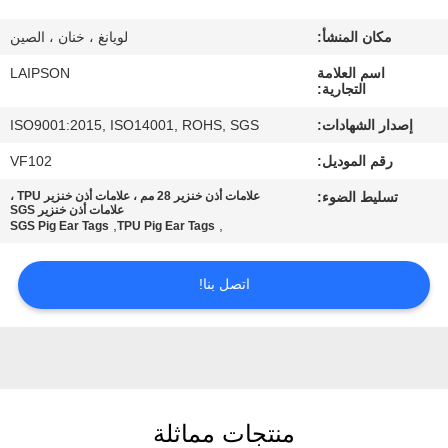
مكان المنشأ:
لويانغ ، خنان ، الصين
مراقبة
اسم العلامة
LAIPSON
الجودة
التجارية:
إصدار الشهادات:
ISO9001:2015, ISO14001, ROHS, SGS
اتصل
رقم الموديل:
VF102
بنا
تسليط الضوء:
علامات أذن خنزير 28 مم ، علامات أذن خنزير TPU ،
علامات أذن خنزير SGS
,
,
SGS Pig Ear Tags
TPU Pig Ear Tags
أخبار
اتصل بنا!
اطلب
اقتباس
خريطة
منتجات مماثلة
الموقع