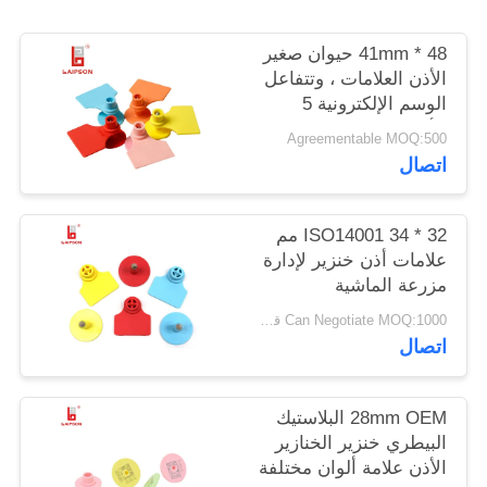
48 * 41mm حيوان صغير
PRIVACY
الأذن العلامات ، وتتفاعل
POLICY
الوسم الإلكترونية 5
الألوان المتاحة
Agreementable MOQ:500
اتصال
ISO14001 34 * 32 مم
علامات أذن خنزير لإدارة
مزرعة الماشية
Can Negotiate MOQ:1000 قطعة
اتصال
28mm OEM البلاستيك
البيطري خنزير الخنازير
الأذن علامة ألوان مختلفة