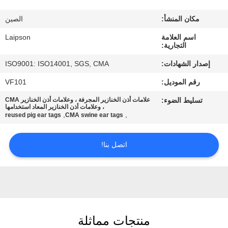
مكان المنشأ:
الصين
مراقبة
اسم العلامة
Laipson
الجودة
التجارية:
إصدار الشهادات:
ISO9001: ISO14001, SGS, CMA
اتصل
رقم الموديل:
VF101
بنا
تسليط الضوء:
علامات أذن الخنازير المجرفة ، وعلامات أذن الخنازير CMA
، وعلامات أذن الخنازير المعاد استخدامها
,
,
reused pig ear tags
CMA swine ear tags
أخبار
اتصل بنا!
اطلب
اقتباس
خريطة
منتجات مماثلة
الموقع