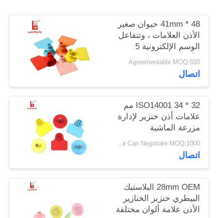
48 * 41mm حيوان صغير
PRIVACY
الأذن العلامات ، وتتفاعل
POLICY
الوسم الإلكترونية 5
الألوان المتاحة
Agreementable MOQ:500
اتصال
ISO14001 34 * 32 مم
علامات أذن خنزير لإدارة
مزرعة الماشية
Can Negotiate MOQ:1000 قطعة
اتصال
28mm OEM البلاستيك
البيطري خنزير الخنازير
الأذن علامة ألوان مختلفة