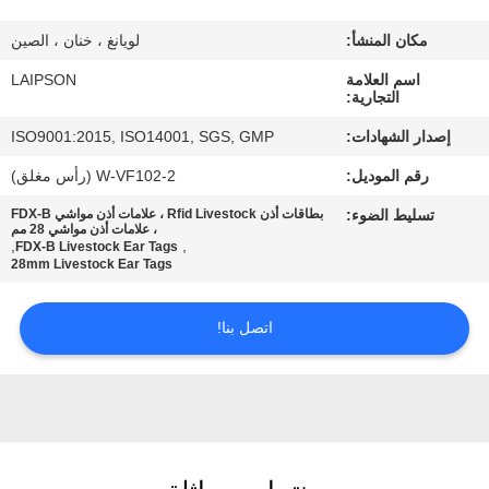
مكان المنشأ:
لويانغ ، خنان ، الصين
مراقبة
اسم العلامة
LAIPSON
الجودة
التجارية:
إصدار الشهادات:
ISO9001:2015, ISO14001, SGS, GMP
اتصل
رقم الموديل:
W-VF102-2 (رأس مغلق)
بنا
تسليط الضوء:
بطاقات أذن Rfid Livestock ، علامات أذن مواشي FDX-B
، علامات أذن مواشي 28 مم
,
,
FDX-B Livestock Ear Tags
أخبار
28mm Livestock Ear Tags
اتصل بنا!
اطلب
اقتباس
خريطة
الموقع