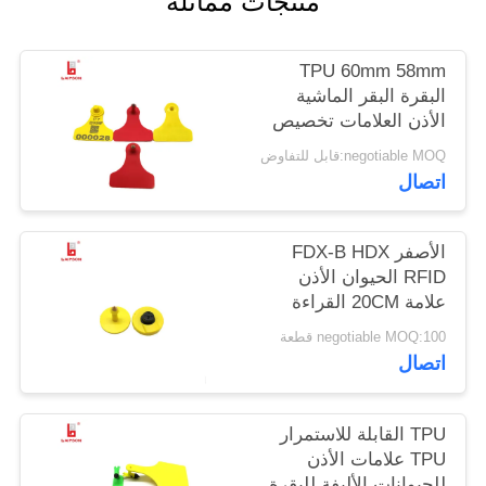
منتجات مماثلة
PRIVACY
TPU 60mm 58mm
POLICY
البقرة البقر الماشية
الأذن العلامات تخصيص
اللون غير سامة
negotiable MOQ:قابل للتفاوض
اتصال
الأصفر FDX-B HDX
RFID الحيوان الأذن
علامة 20CM القراءة
المدى لإدارة المزرعة
negotiable MOQ:100 قطعة
اتصال
TPU القابلة للاستمرار
TPU علامات الأذن
للحيوانات الأليفة للبقرة