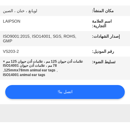
مكان المنشأ:
لويانغ ، خنان ، الصين
مراقبة
اسم العلامة
LAIPSON
الجودة
التجارية:
إصدار الشهادات:
ISO9001:2015, ISO14001, SGS, ROHS,
اتصل
GMP
بنا
رقم الموديل:
VS203-2
تسليط الضوء:
علامات أذن حيوان 125 مم ، علامات أذن حيوان 125 مم ×
78 مم ، علامات أذن حيوان ISO14001
أخبار
,
,
125mmx78mm animal ear tags
ISO14001 animal ear tags
اطلب
اتصل بنا!
اقتباس
خريطة
الموقع