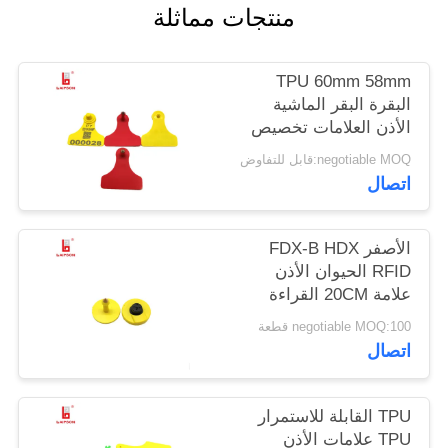
منتجات مماثلة
PRIVACY
TPU 60mm 58mm
POLICY
البقرة البقر الماشية
الأذن العلامات تخصيص
اللون غير سامة
negotiable MOQ:قابل للتفاوض
اتصال
الأصفر FDX-B HDX
RFID الحيوان الأذن
علامة 20CM القراءة
المدى لإدارة المزرعة
negotiable MOQ:100 قطعة
اتصال
TPU القابلة للاستمرار
TPU علامات الأذن