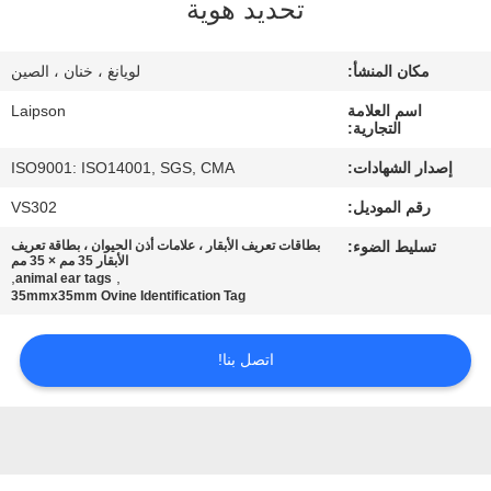
تحديد هوية
مراقبة
مكان المنشأ:
لويانغ ، خنان ، الصين
الجودة
اسم العلامة
Laipson
التجارية:
اتصل
إصدار الشهادات:
ISO9001: ISO14001, SGS, CMA
بنا
رقم الموديل:
VS302
تسليط الضوء:
بطاقات تعريف الأبقار ، علامات أذن الحيوان ، بطاقة تعريف
أخبار
الأبقار 35 مم × 35 مم
,
,
animal ear tags
35mmx35mm Ovine Identification Tag
اطلب
اتصل بنا!
اقتباس
خريطة
الموقع