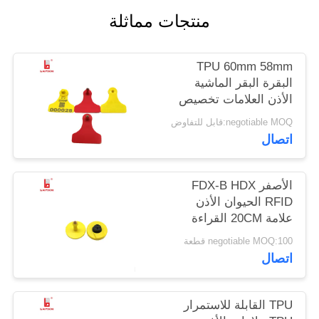
منتجات مماثلة
PRIVACY
POLICY
TPU 60mm 58mm
البقرة البقر الماشية
الأذن العلامات تخصيص
اللون غير سامة
negotiable MOQ:قابل للتفاوض
اتصال
الأصفر FDX-B HDX
RFID الحيوان الأذن
علامة 20CM القراءة
المدى لإدارة المزرعة
negotiable MOQ:100 قطعة
اتصال
TPU القابلة للاستمرار