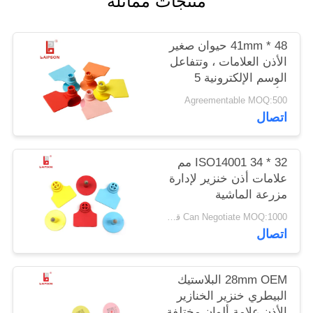
منتجات مماثلة
PRIVACY
48 * 41mm حيوان صغير
POLICY
الأذن العلامات ، وتتفاعل
الوسم الإلكترونية 5
الألوان المتاحة
Agreementable MOQ:500
اتصال
ISO14001 34 * 32 مم
علامات أذن خنزير لإدارة
مزرعة الماشية
Can Negotiate MOQ:1000 قطعة
اتصال
28mm OEM البلاستيك
البيطري خنزير الخنازير
الأذن علامة ألوان مختلفة