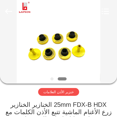
LAIPSON
INFORMATION
TECHNOLOGY
CO.,
LTD..
All
Rights
Reserved.
الصفحة
Developed
by
ECER
الرئيسية
منتجات
معلومات
عنا
خنزير الأذن العلامات
جولة
في
25mm FDX-B HDX الخنازير الخنازير
زرع الأغنام الماشية تتبع الأذن الكلمات مع
المعمل