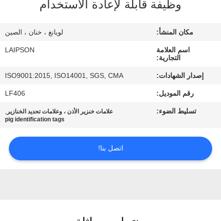
وظيفة قابلة لإعادة الاستخدام
مراقبة
مكان المنشأ:
لويانغ ، خنان ، الصين
الجودة
اسم العلامة
LAIPSON
التجارية:
اتصل
إصدار الشهادات:
ISO9001:2015, ISO14001, SGS, CMA
بنا
رقم الموديل:
LF406
تسليط الضوء:
,
علامات خنزير الأذن ، وعلامات تحديد الخنازير
أخبار
pig identification tags
اتصل بنا!
اطلب
اقتباس
خريطة
الموقع