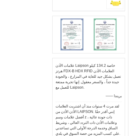
علامات الأذن Laipson خاصة 134.2 كيلو
هرتز FDX-B HDX RFID العلامات الأذن
تعمل بشكل جيد للغاية في المزارع ، والجودة
جيدة جداً ، والسعر معقول. إنها تجربة ممتعة
للعمل مع Laipson.
—— بريندا
لقد مرت 4 سنوات منذ أن اشتريت العلامات
الأذن الأذن من LAIPSON. إنني أقدر حقًا
أفضل علامات وسم z ذات جودة عالية ،
وعلامات الأذن ذات التردد العالي ، وشريط
الساق وخدمة الدرجة الأولى التي تساعدني
على كسب المزيد من حصة السوق في بلدي.