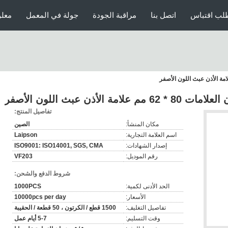
لب اقتباس
اتصل بنا
مراقبة الجودة
جولة في المعمل
معلو
أذن عبث اللون الأصفر
تفاصيل المنتج:
مكان المنشأ:
الصين
اسم العلامة التجارية:
Laipson
إصدار الشهادات:
ISO9001: ISO14001, SGS, CMA
رقم الموديل:
VF203
شروط الدفع والشحن:
الحد الأدنى لكمية:
1000PCS
الأسعار:
10000pcs per day
تفاصيل التغليف:
1500 قطع / الكرتون ، 50 قطعة / الحقيبة
وقت التسليم:
5-7 أيام عمل