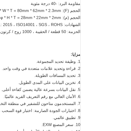
مقاومة البرد: -40 درجة مئوية
الحجم (F): L * W * T = 80mm * 62mm * 2.3mm
الحجم (م): φ * H * T = 28mm * 22mm * 2mm
الشهادات: ISO9001: 2015 ، ISO14001 ، SGS ، ROHS
الحزمة: 50 قطعة / الحقيبة ، 1000 زوج / كرتون أو حسب الطلب
مزايا:
1. وظيفة تحديد المجموعة.
2. قراءة وتحديد علامات متعددة في وقت واحد.
3. تحديد المسافات الطويلة.
4. تخزين البيانات على المدى الطويل.
5. نقل البيانات بسرعة عالية يضمن كفاءة أعلى.
6. الأمان العالي مع رقم التعريف الفريد عالميًا.
7. المستخدمون متاحون للتشفير في منطقة التخزين.
8. اختبارات الجودة الصارمة: اختبار قوة السحب ، اختبار تركيب العلامة ، اختبار التجوية ، اختبار مقاومة التآكل ، إلخ.
9. تطبيق عالمي.
10. سعر المصنع EXW.