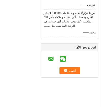
—— خورخي
تعتبر Laipson موردًا موثوقًا به لجودة علامات
rfid للأذن وعلامات أذن الأغنام وعلامات أذن
الماشية ، كما توفر علامات أذن حيوانية في
الوقت المناسب لكل طلب.
—— محمد
ابن دردش الآن