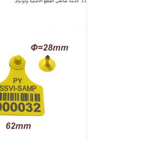
11. خدمة صانعي القطع الأصلية وأوديإم.