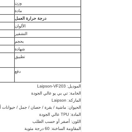
وزن
مادة
درجة حرارة العمل
الألوان
التشفير
بحجم
شهادة
تطبيق
دفع
الموديل: Laipson-VF203
الخامة: تي بي يو عالي الجودة
الماركة: Laipson
الحيوان: ماشية / بقرة / حصان / جمل / حيوانات 
المادة: TPU عالي الجودة
اللون: أصفر أو حسب الطلب
المقاومة الساخنة: 60 درجة مئوية