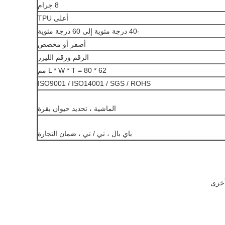
8 جرام
أعلى TPU
-40 درجة مئوية إلى 60 درجة مئوية
أصفر أو مخصص
الرقم ورقم الليزر
L * W * T = 80 * 62 مم
ISO9001 / ISO14001 / SGS / ROHS
الماشية ، تحديد حيوان بقرة
باي بال ، تي / تي ، ضمان التجارة
أخرى