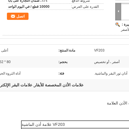
شروط الدفع:
t / t ، ضمان التجارة على بابا
القدرة على العرض:
10000 قطع / في اليوم الواحد
اتصل
رة :
VF203
مادة المنتج:
أعلى TPU
أصفر ، أو تخصيص
بحجم:
80 * 62 ملم
آذان ثور البقر والماشية.
فئة:
أداة الثروة الحي
علامات الأذن المخصصة للأبقار
علامات البقر الإلكتر
,
VF203 علامة أذن الماشية