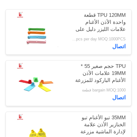
TPU 120MM قطعة
PRIVACY
واحدة الأذن الأغنام
POLICY
علامات الليزر دليل على
عدد الشق / الباركود
10000pcs per day MOQ:1000PCS
الطباعة
اتصال
TPU حجم صغير 55 *
19MM علامات الأذن
الأغنام الباركود للمزرعة
bargain MOQ:1000 قطعة
اتصال
35MM تبو الأغنام تبو
الخنازير الأذن علامة
لإدارة الماشية مزرعة