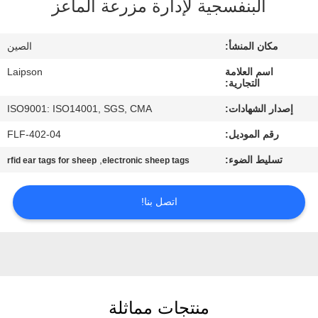
البنفسجية لإدارة مزرعة الماعز
مراقبة
مكان المنشأ:
الصين
الجودة
اسم العلامة
Laipson
التجارية:
اتصل
إصدار الشهادات:
ISO9001: ISO14001, SGS, CMA
بنا
رقم الموديل:
FLF-402-04
تسليط الضوء:
,
rfid ear tags for sheep
electronic sheep tags
أخبار
اتصل بنا!
اطلب
اقتباس
خريطة
منتجات مماثلة
الموقع