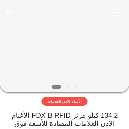
LUOYANG
LAIPSON
INFORMATION
TECHNOLOGY
CO.,
LTD..
All
Rights
الصفحة
Reserved.
Developed
by
الرئيسية
ECER
منتجات
معلومات
عنا
الأغنام الأذن العلامات
جولة
في
134.2 كيلو هرتز FDX-B RFID الأغنام
الأذن العلامات المضادة للأشعة فوق
المعمل