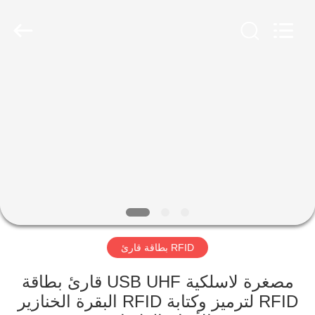
LUOYANG
LAIPSON
INFORMATION
TECHNOLOGY
CO.,
LTD..
All
Rights
الصفحة
Reserved.
Developed
by
الرئيسية
ECER
منتجات
معلومات
عنا
RFID بطاقة قارئ
جولة
في
مصغرة لاسلكية USB UHF قارئ بطاقة
RFID لترميز وكتابة RFID البقرة الخنازير
المعمل