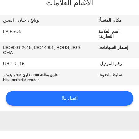
الأغنام العلامات
مراقبة
مكان المنشأ:
لويانغ ، خنان ، الصين
الجودة
اسم العلامة
LAIPSON
التجارية:
اتصل
إصدار الشهادات:
ISO9001:2015, ISO14001, ROHS, SGS,
CMA
بنا
رقم الموديل:
UHF RU16
أخبار
تسليط الضوء:
,
قارئ بطاقة rfid ، قارئ rfid بلوتوث
bluetooth rfid reader
اطلب
اتصل بنا!
اقتباس
خريطة
الموقع