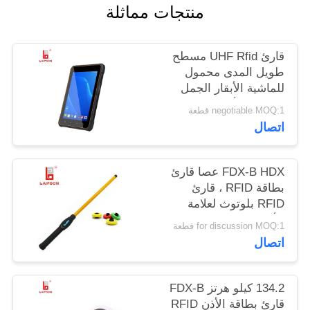
منتجات مماثلة
PRIVACY
قارئ UHF Rfid مسطح
POLICY
طويل المدى محمول
للماشية الأبقار الجمل
الحصان الأذن العلامات
negotiable MOQ:1 قطعة
اتصال
FDX-B HDX عصا قارئ
بطاقة RFID ، قارئ
RFID بلوتوث لعلامة
الأذن الماشية
for discussion MOQ:1 قطعة
اتصال
134.2 كيلو هرتز FDX-B
قارئ بطاقة الأذن RFID