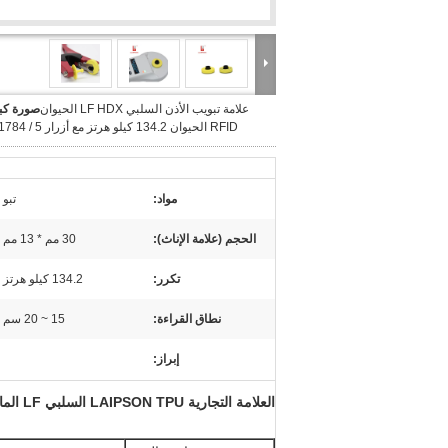
علامة تبويب الأذن السلبي LF HDX الحيوان
صورة كبي
RFID الحيوان 134.2 كيلو هرتز مع أزرار ISO11784 / 5
مواد:
تبو
الحجم (علامة الإناث):
30 مم * 13 مم
تكرر:
134.2 كيلو هرتز
نطاق القراءة:
15 ~ 20 سم
إبراز:
العلامة التجارية LAIPSON TPU السلبي LF الماشية معرف RFID الحيوان الأذن ،