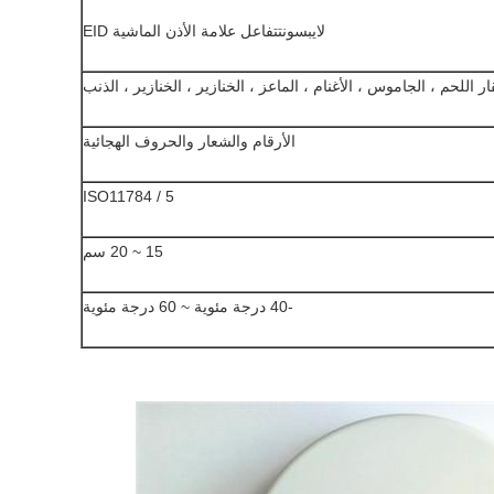
لايبسون
تتفاعل علامة الأذن الماشية EID
بقار اللحم ، الجاموس ، الأغنام ، الماعز ، الخنازير ، الخنازير ، الذنب
الأرقام والشعار والحروف الهجائية
ISO11784 / 5
15 ~ 20 سم
-40 درجة مئوية ~ 60 درجة مئوية