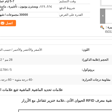
وقت التسليم:
5-7 أيام عمل
t / t ، l / c ، ويسترن يونيون ، تأشيرة ، ماست
شروط الدفع:
كار
القدرة على العرض:
30000 مجموعات / شهر
اتصل
رة :
اللون:
الأصفر والأخضر والأحمر / حسب ا
الحجم (علامة الذكور):
28 مم * 22 مم
بروتوكول:
11784 / 5
مقاومة درجات الحرارة:
-40 درجة مئوية ~ 60 درجة مئوية
علامات تحديد الماشية
الماشية تتبع علامات ال
,
علامة خنزير تتفاعل
مع الأزرار