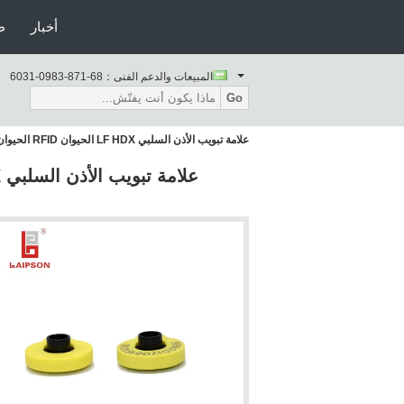
أخبار
ط
المبيعات والدعم الفنى：
86-178-3890-1306
Go
علامة تبويب الأذن السلبي LF HDX الحيوان RFID الحيوان 134.2 كيلو هرتز مع أزرار ISO11784 / 5