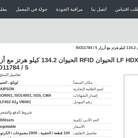
لب اقتباس
اتصل بنا
مراقبة الجودة
جولة في المعمل
معلو
علامة تبويب الأذن السلبي LF HDX الحيوان RFID الحيوان 134.2 كيلو ه
O11784 / 5
تفاصيل المنتج
مكان المنشأ:
لويانغ ، الصي
اسم العلامة التجارية:
LAIPSON
إصدار الشهادات:
SO9001, ISO14001, SGS, CMA
رقم الموديل:
VM401 وFLF402-02
شروط الدفع والشحن
الحد الأدنى لكمية:
000sets
الأسعار:
egotiable
تفاصيل التغليف:
100 قطعة / الحقيبة ، 2000 مجموعات / الكرتون