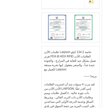
علامات الأذن Laipson خاصة 134.2 كيلو
هرتز FDX-B HDX RFID العلامات الأذن
تعمل بشكل جيد للغاية في المزارع ، والجودة
جيدة جداً ، والسعر معقول. إنها تجربة ممتعة
للعمل مع Laipson.
—— بريندا
لقد مرت 4 سنوات منذ أن اشتريت العلامات
الأذن الأذن من LAIPSON. إنني أقدر حقًا
أفضل علامات وسم z ذات جودة عالية ،
وعلامات الأذن ذات التردد العالي ، وشريط
الساق وخدمة الدرجة الأولى التي تساعدني
على كسب المزيد من حصة السوق في بلدي.