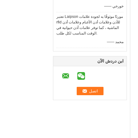
—— خورخي
تعتبر Laipson موردًا موثوقًا به لجودة علامات
rfid للأذن وعلامات أذن الأغنام وعلامات أذن
الماشية ، كما توفر علامات أذن حيوانية في
الوقت المناسب لكل طلب.
—— محمد
ابن دردش الآن