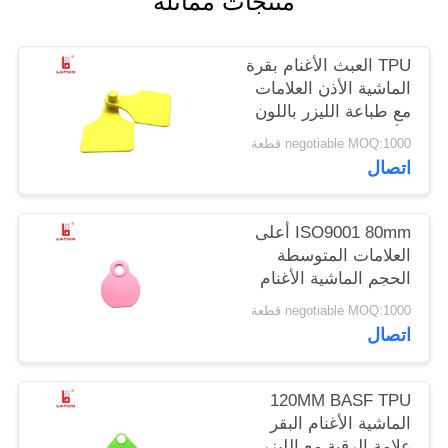
منتجات مماثلة
PRIVACY
TPU العبث الأغنام بقرة
POLICY
الماشية الأذن العلامات
مع طباعة الليزر باللون
الأصفر
negotiable MOQ:1000 قطعة
اتصال
ISO9001 80mm أعلى
العلامات المتوسطة
الحجم الماشية الأغنام
الرقبة مع عدد الطباعة
negotiable MOQ:1000 قطعة
بالليزر
اتصال
120MM BASF TPU
الماشية الأغنام البقر
علامة الرقبة مع الليزر