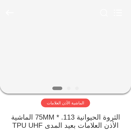
LAIPSON
INFORMATION
TECHNOLOGY
CO.,
LTD..
All
Rights
Reserved.
الصفحة
Developed
by
ECER
الرئيسية
منتجات
معلومات
عنا
الماشية الأذن العلامات
جولة
في
الثروة الحيوانية 113. * 75MM الماشية
الأذن العلامات بعيد المدى TPU UHF
المعمل