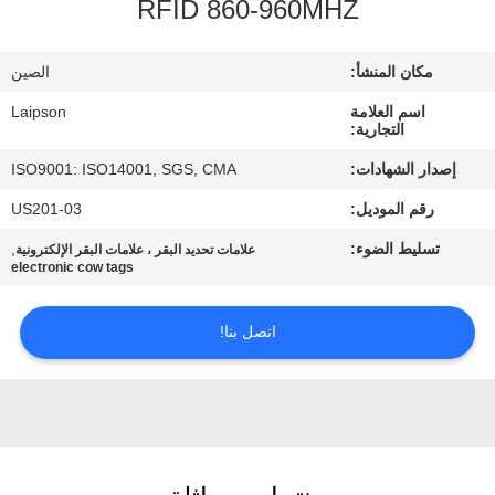
RFID 860-960MHZ
مراقبة
مكان المنشأ:
الصين
الجودة
اسم العلامة
Laipson
التجارية:
اتصل
إصدار الشهادات:
ISO9001: ISO14001, SGS, CMA
بنا
رقم الموديل:
US201-03
تسليط الضوء:
,
علامات تحديد البقر ، علامات البقر الإلكترونية
أخبار
electronic cow tags
اتصل بنا!
اطلب
اقتباس
خريطة
الموقع